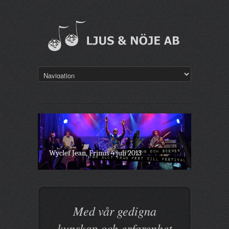
Idolvinnaren Kevin Walker på Ritz, 5 januari
2014.
Wyclef Jean, Frimis 4 juli 2013
Med vår gedigna
kunskap och erfarenhet