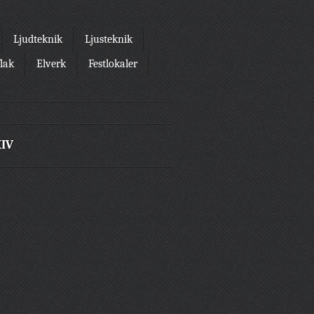
Ljudteknik
Ljusteknik
flak
Elverk
Festlokaler
IV