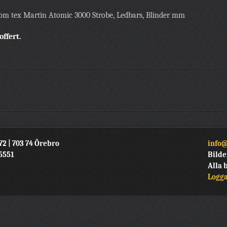
 som tex Martin Atomic 3000 Strobe, Ledbars, Blinder mm
ffert.
72 | 703 74 Örebro
info@
15551
Bilde
Alla 
Logga