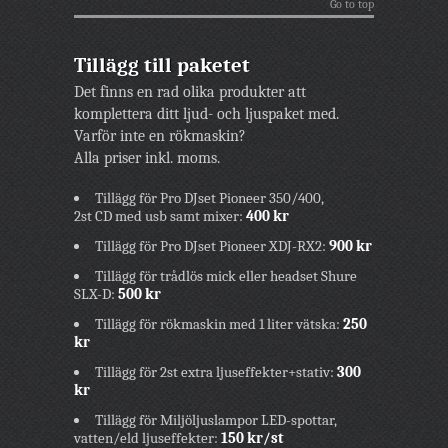
Go to top
Tillägg till paketet
Det finns en rad olika produkter att
komplettera ditt ljud- och ljuspaket med.
Varför inte en rökmaskin?
Alla priser inkl. moms.
Tillägg för Pro DJset Pioneer 350/400,
2st CD med usb samt mixer:
400
kr
Tillägg för Pro DJset Pioneer XDJ-RX2:
900 kr
Tillägg för trådlös mick eller headset Shure
SLX-D:
5
00 kr
Tillägg för rökmaskin med 1 liter vätska:
250
kr
Tillägg för 2st extra ljuseffekter+stativ:
300
kr
Tillägg för Miljöljuslampor LED-spottar,
vatten/eld ljuseffekter:
150 kr/st