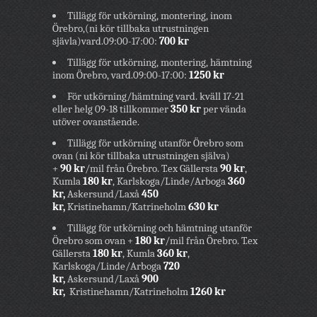
Tillägg för utkörning, montering, inom
Örebro,(ni kör tillbaka utrustningen
sjävla)vard.09:00-17:00:
70
0
kr
Tillägg för utkörning, montering, hämtning
inom Örebro, vard.09:00-17:00:
1250
kr
För utkörning/hämtning vard. kväll 17-21
eller helg 09-18 tillkommer
350 kr
per vända
utöver ovanstående.
Tillägg för utkörning utanför Örebro som
ovan (ni kör tillbaka utrustningen själva)
+
90 kr
/mil från Örebro. T.ex Gällersta
90
kr
,
Kumla
180 kr
, Karlskoga/Linde/Arboga
360
kr,
Askersund/Laxå
450
kr,
Kristinehamn/Katrineholm
630 kr
Tillägg för utkörning och hämtning utanför
Örebro som ovan +
180 kr
/mil från Örebro. T.ex
Gällersta
180
kr
, Kumla
360 kr
,
Karlskoga/Linde/Arboga
720
kr,
Askersund/Laxå
900
kr,
Kristinehamn/Katrineholm
1260 kr