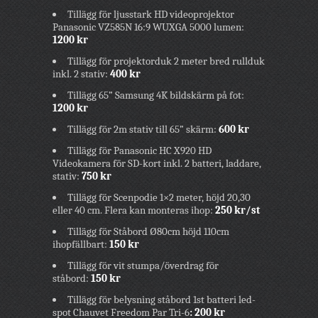
Tillägg för ljusstark HD videoprojektor
Panasonic VZ585N 16:9 WUXGA 5000 lumen:
1200 kr
Tillägg för projektorduk 2 meter bred rullduk
inkl. 2 stativ:
400 kr
Tillägg 65” Samsung 4K bildskärm på fot:
1200 kr
Tillägg för 2m stativ till 65” skärm:
600 kr
Tillägg för Panasonic HC X920 HD
Videokamera för SD-kort inkl. 2 batteri, laddare,
stativ:
750 kr
Tillägg för Scenpodie 1×2 meter, höjd 20,30
eller 40 cm. Flera kan monteras ihop:
250 kr/st
Tillägg för Ståbord Ø80cm höjd 110cm
ihopfällbart:
150 kr
Tillägg för vit stumpa/överdrag för
ståbord:
150 kr
Tillägg för belysning ståbord 1st batteri led-
spot Chauvet Freedom Par Tri-6
:
200 kr