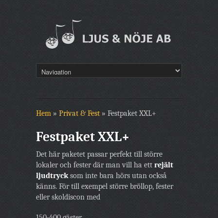
Hem
»
Privat & Fest
»
Festpaket XXL+
Festpaket XXL+
Det här paketet passar perfekt till större
lokaler och fester där man vill ha ett
rejält
ljudtryck
som inte bara hörs utan också
känns. För till exempel större bröllop, fester
eller skoldiscon med
150-400 gäster.