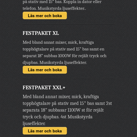
på stativ med 15” bas. Koppla in dator eller
telefon. Musikstyrda ljuseffekter..
Läs mer och boka
FESTPAKET XL
Med bland annat mixer, mick, kraftiga
topphögtalare på stativ med 15” bas samt en
separat 18” subbas 1000W för rejält tryck och
djupbas. Musikstyrda ljuseffekter.
Läs mer och boka
FESTPAKET XXL+
Med bland annat mixer, mick, kraftiga
topphögtalare på stativ med 15” bas samt 2st
separata 18” subbasar 1100W st för rejält
tryck och djupbas. 4st Musikstyrda
ljuseffekter.
Läs mer och boka