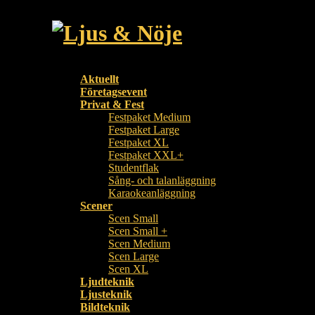
Aktuellt
Företagsevent
Privat & Fest
Festpaket Medium
Festpaket Large
Festpaket XL
Festpaket XXL+
Studentflak
Sång- och talanläggning
Karaokeanläggning
Scener
Scen Small
Scen Small +
Scen Medium
Scen Large
Scen XL
Ljudteknik
Ljusteknik
Bildteknik