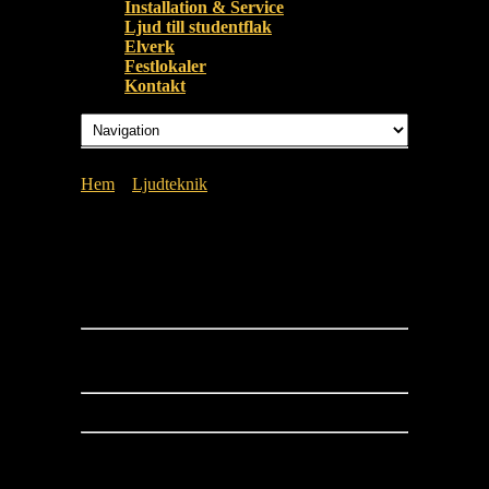
Installation & Service
Ljud till studentflak
Elverk
Festlokaler
Kontakt
Hem
»
Ljudteknik
»
DSC_9098
DSC_9098
Arkiv
Aktuellt