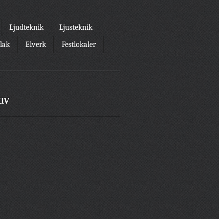
Ljudteknik
Ljusteknik
flak
Elverk
Festlokaler
IV