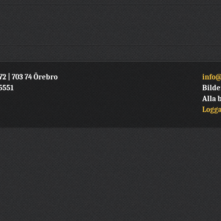
72 | 703 74 Örebro
info@
15551
Bilde
Alla 
Logga