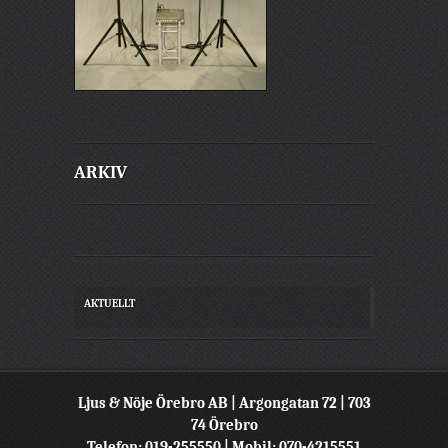
ARKIV
AKTUELLT
Ljus & Nöje Örebro AB | Argongatan 72 | 703
74 Örebro
Telefon: 019-255550 | Mobil: 070-4215551